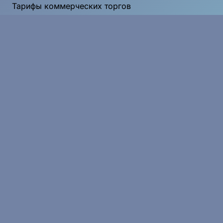
Тарифы коммерческих торгов
Тарифы 223
Документы
Реквизиты
Услуги
Интеграция с ЭДО
Свой раздел ЭТП
Дополнительные услуги
Поддержка
8 800 555 20 83