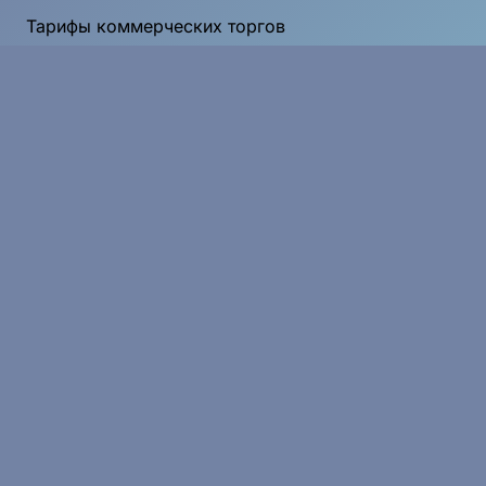
Тарифы коммерческих торгов
Тарифы 223
Документы
Реквизиты
Услуги
Интеграция с ЭДО
Свой раздел ЭТП
Дополнительные услуги
Поддержка
8 800 555 20 83